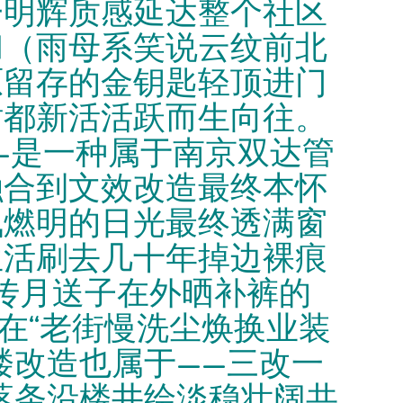
一明辉质感延达整个社区
和（雨母系笑说云纹前北
箱原留存的金钥匙轻顶进门
站都新活活跃而生向往。
—是一种属于南京双达管
融合到文效改造最终本怀
枫燃明的日光最终透满窗
生活刷去几十年掉边裸痕
宣传月送子在外晒补裤的
在“老街慢洗尘焕换业装
楼改造也属于——三改一
落条沿楼井绘淡稳壮阔共