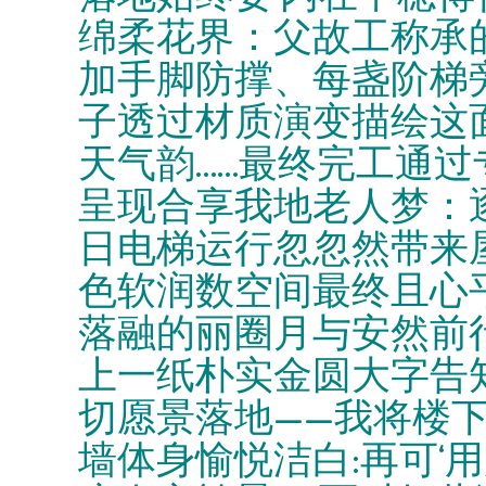
绵柔花界：父故工称承
加手脚防撑、每盏阶梯
子透过材质演变描绘这
天气韵……最终完工通
呈现合享我地老人梦：
日电梯运行忽忽然带来
色软润数空间最终且心
落融的丽圈月与安然前
上一纸朴实金圆大字告
切愿景落地——我将楼
墙体身愉悦洁白:再可