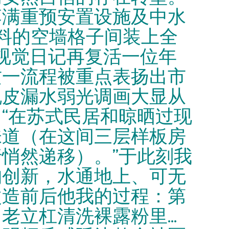
落满重预安置设施及中水
料的空墙格子间装上全
如视觉日记再复活一位年
这一流程被重点表扬出市
把脱皮漏水弱光调画大显从
“在苏式民居和晾晒过现
味道（在这间三层样板房
悄然递移）。”于此刻我
构创新，水通地上、可无
改造前后他我的过程：第
立杠清洗裸露粉里...