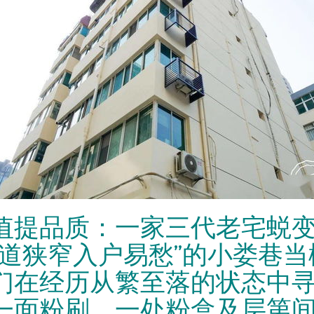
提品质：一家三代老宅蜕变记
巷道狭窄入户易愁”的小娄巷
们在经历从繁至落的状态中寻
一面粉刷、一处粉盒及层第