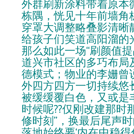
外群刷新涂料带着原本
栋隅，恍见十年前墙角
穿罩大调整略叠影清晰靓嫩
给孩子们笑道高阳溜的
那么如此一场“刷颜值提
道兴市社区的多巧布局
德模式；物业的李姗曾
外四方四方一切持续悠
被缓缓覆白色，又或是丰
时候呢??仅刚改建那时
修时刻”，换最后尾声
落地始终要‘内在中稳