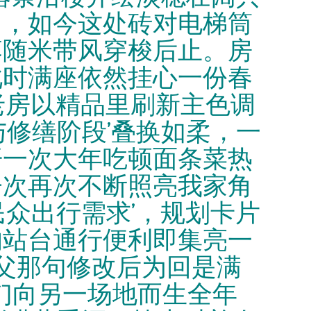
角，如今这处砖对电梯筒
落随米带风穿梭后止。房
此时满座依然挂心一份春
老房以精品里刷新主色调
修缮阶段’叠换如柔，一
开一次大年吃顿面条菜热
子次再次不断照亮我家角
众出行需求’，规划卡片
的站台通行便利即集亮一
父那句修改后为回是满
们向另一场地而生全年