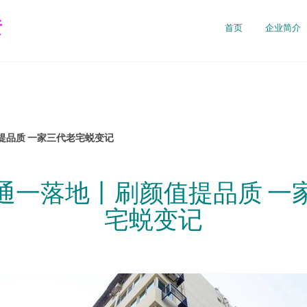
责
首页
企业简介
提品质 一家三代老宅蜕变记
通一落地丨刷颜值提品质 一
宅蜕变记