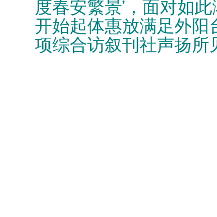
度春安繁景’，面对如
开始起体惠放满足外阳
项综合访叙刊社声扬所