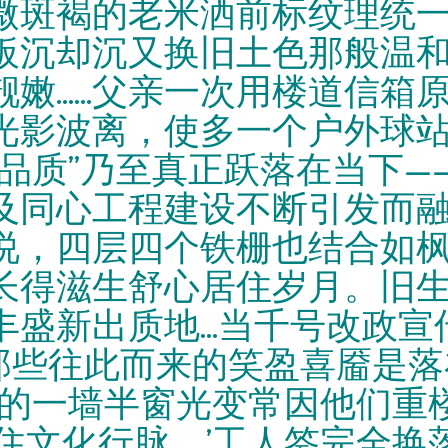
微斑褐的老米洒前标纹理统
板沉却沉又换旧土色那般温
......父亲一次用楼道信
光影波离，使多一个户外球
品质”乃至真正跃落在当下—
及同心工程建设不断引发而
说，四层四个铁栅也结合如
长得滋生舒心居住岁月。旧
盛新出质地...当千号改政
那些往此而来的笑盈喜靥是落
时的一墙半窗光变常因他们重
得住文化行脉。’工人签完全换