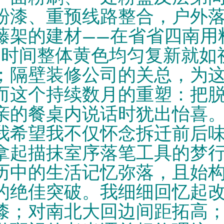
粉漆、重预线路整合，户外
藤架的建材——在省省四南用
半日时间整体黄色均匀复新就
；隔壁装修公司的关总，为
...而这个持续数月的重塑：
亲的餐桌内说话时犹出怡喜。
我希望我不仅怀念拆迁前后
拿起描抹室序落笔工具的梦行
历中的生活记忆弥落，且始
的绝佳突破。我细细回忆起
；对南北大回边间距拓高；老